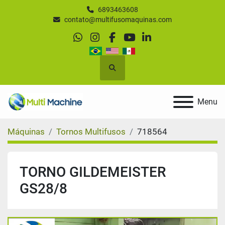
6893463608
contato@multifusomaquinas.com
whatsapp
instagram
facebook
youtube
linkedin
Pesquisar
Menu
Máquinas
Tornos Multifusos
718564
TORNO GILDEMEISTER
GS28/8