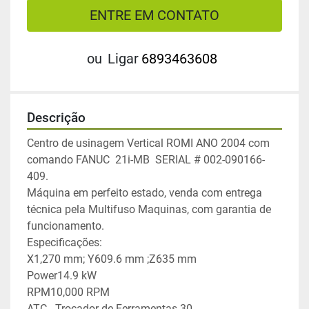
ENTRE EM CONTATO
ou
Ligar
6893463608
Descrição
Centro de usinagem Vertical ROMI ANO 2004 com 
comando FANUC  21i-MB  SERIAL # 002-090166-
409.
Máquina em perfeito estado, venda com entrega 
técnica pela Multifuso Maquinas, com garantia de 
funcionamento.
Especificações:
X1,270 mm; Y609.6 mm ;Z635 mm
Power14.9 kW
RPM10,000 RPM 
ATC - Trocador de Ferramentas 30