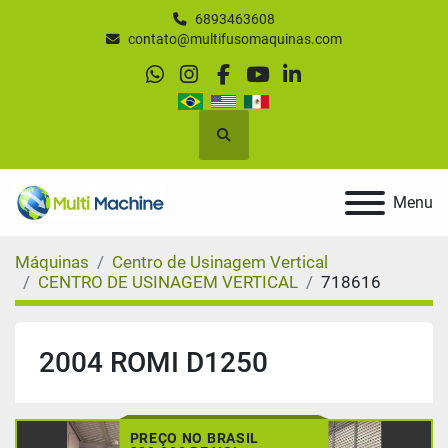
6893463608
contato@multifusomaquinas.com
whatsapp
instagram
facebook
youtube
linkedin
Pesquisar
Menu
Máquinas
Centro de Usinagem Vertical
CENTRO DE USINAGEM VERTICAL
718616
2004 ROMI D1250
PREÇO NO BRASIL