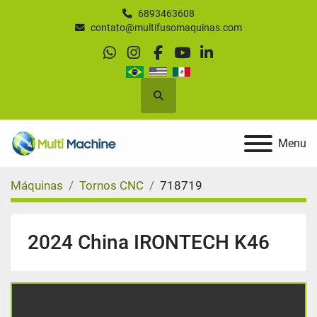
6893463608
contato@multifusomaquinas.com
whatsapp
instagram
facebook
youtube
linkedin
Pesquisar
Menu
Máquinas
Tornos CNC
718719
2024 China IRONTECH K46