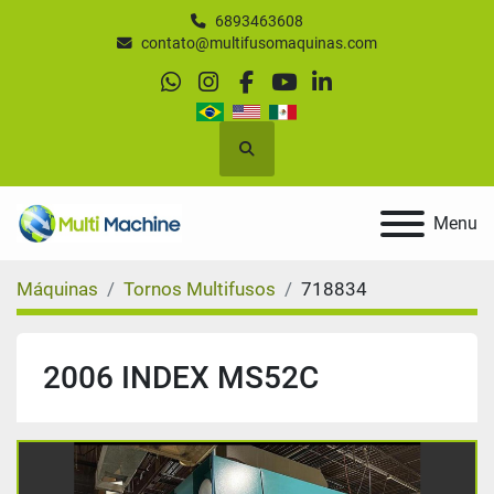
6893463608
contato@multifusomaquinas.com
whatsapp
instagram
facebook
youtube
linkedin
Pesquisar
Menu
Máquinas
Tornos Multifusos
718834
2006 INDEX MS52C