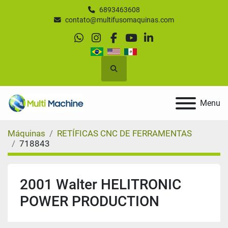
6893463608
contato@multifusomaquinas.com
whatsapp
instagram
facebook
youtube
linkedin
Pesquisar
Menu
Máquinas
RETÍFICAS CNC DE FERRAMENTAS
718843
2001 Walter HELITRONIC
POWER PRODUCTION