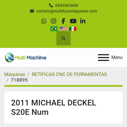
6893463608
contato@multifusomaquinas.com
whatsapp
instagram
facebook
youtube
linkedin
Pesquisar
Menu
Máquinas
RETÍFICAS CNC DE FERRAMENTAS
718895
2011 MICHAEL DECKEL
S20E Num