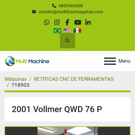
6893463608
contato@multifusomaquinas.com
whatsapp
instagram
facebook
youtube
linkedin
Pesquisar
Menu
Máquinas
RETÍFICAS CNC DE FERRAMENTAS
718903
2001 Vollmer QWD 76 P