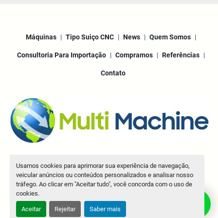
Máquinas
Tipo Suiço CNC
News
Quem Somos
Consultoria Para Importação
Compramos
Referências
Contato
Machinio System
website por
Machinio
Usamos cookies para aprimorar sua experiência de navegação,
© Copyright
Multi Machine LLC
2026
veicular anúncios ou conteúdos personalizados e analisar nosso
tráfego. Ao clicar em "Aceitar tudo", você concorda com o uso de
Manage Cookies
cookies.
Aceitar
Rejeitar
Saber mais