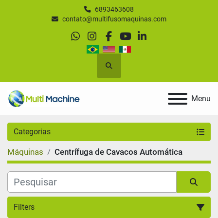
6893463608
contato@multifusomaquinas.com
whatsapp
instagram
facebook
youtube
linkedin
Pesquisar
Menu
Categorias
Máquinas
Centrífuga de Cavacos Automática
Filters