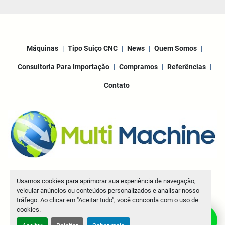
Máquinas
Tipo Suiço CNC
News
Quem Somos
Consultoria Para Importação
Compramos
Referências
Contato
Machinio System
website por
Machinio
Usamos cookies para aprimorar sua experiência de navegação,
© Copyright
Multi Machine LLC
2026
veicular anúncios ou conteúdos personalizados e analisar nosso
tráfego. Ao clicar em "Aceitar tudo", você concorda com o uso de
Manage Cookies
cookies.