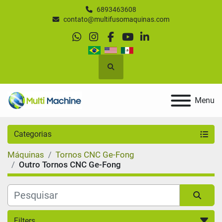
6893463608
contato@multifusomaquinas.com
whatsapp
instagram
facebook
youtube
linkedin
Pesquisar
Menu
Categorias
Máquinas
Tornos CNC Ge-Fong
Outro Tornos CNC Ge-Fong
Filters